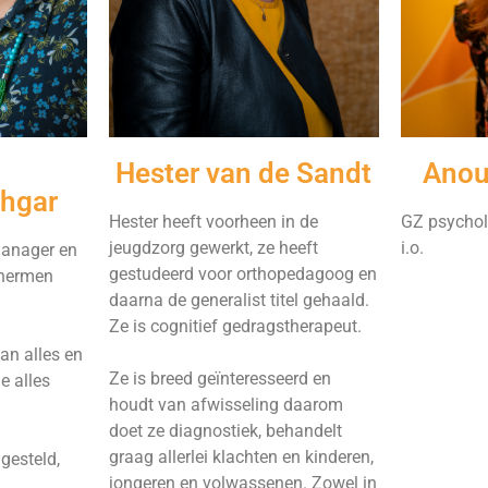
Hester van de Sandt
Anou
hgar
Hester heeft voorheen in de
GZ psychol
jeugdzorg gewerkt, ze heeft
i.o.
manager en
gestudeerd voor orthopedagoog en
chermen
daarna de generalist titel gehaald.
Ze is cognitief gedragstherapeut.
an alles en
Ze is breed geïnteresseerd en
e alles
houdt van afwisseling daarom
doet ze diagnostiek, behandelt
graag allerlei klachten en kinderen,
ngesteld,
jongeren en volwassenen. Zowel in