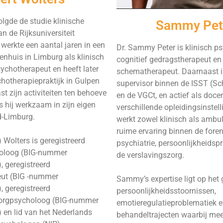
olgde de studie klinische
Sammy Pet
n de Rijksuniversiteit
 werkte een aantal jaren in een
Dr. Sammy Peter is klinisch p
nhuis in Limburg als klinisch
cognitief gedragstherapeut en
ychotherapeut en heeft later
schematherapeut. Daarnaast is
hotherapiepraktijk in Gulpen
supervisor binnen de ISST (S
st zijn activiteiten ten behoeve
en de VGCt, en actief als doce
is hij werkzaam in zijn eigen
verschillende opleidingsinstell
id-Limburg.
werkt zowel klinisch als ambul
ruime ervaring binnen de fore
) Wolters is geregistreerd
psychiatrie, persoonlijkheidsp
holoog (BIG-nummer
de verslavingszorg.
 geregistreerd
ut (BIG -nummer
Sammy’s expertise ligt op het
 geregistreerd
persoonlijkheidsstoornissen,
orgpsycholoog (BIG-nummer
emotieregulatieproblematiek 
en lid van het Nederlands
behandeltrajecten waarbij me