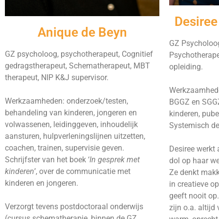
Desiree
Anique de Beyn
GZ Psycholoog
GZ psycholoog, psychotherapeut, Cognitief
Psychotherape
gedragstherapeut, Schematherapeut, MBT
opleiding.
therapeut, NIP K&J supervisor.
Werkzaamheden
Werkzaamheden: onderzoek/testen,
BGGZ en SGGZ
behandeling van kinderen, jongeren en
kinderen, pube
volwassenen, leidinggeven, inhoudelijk
Systemisch den
aansturen, hulpverleningslijnen uitzetten,
coachen, trainen, supervisie geven.
Desiree werkt 
Schrijfster van het boek ‘
In gesprek met
dol op haar we
kinderen
’, over de communicatie met
Ze denkt makke
kinderen en jongeren.
in creatieve o
geeft nooit op
Verzorgt tevens postdoctoraal onderwijs
zijn o.a. altijd 
(cursus schematherapie, binnen de GZ