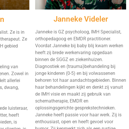
Janneke Videler
en
Janneke is GZ psycholoog, IMH Specialist,
ist. Ze is in
orthopedagoog en EMDR practitioner.
stherapeut. Ze
Voordat Janneke bij baby blij kwam werken
MH gebied
heeft zij brede werkervaring opgedaan
binnen de SGGZ en ziekenhuizen.
Diagnostiek en (trauma)behandeling bij
deling van
jonge kinderen (0-5) en bij volwassenen
enen. Zowel in
behoren tot haar aandachtsgebieden. Binnen
t allerlei
haar behandelingen kijkt en denkt zij vanuit
s, dwang,
de IMH visie en maakt zij gebruik van
schematherapie, EMDR en
oplossingsgerichte gesprekstechnieken.
de luisteraar,
Janneke heeft passie voor haar werk. Zij is
ter, heeft
enthousiast, open en heeft gevoel voor
ieden, is
humor. Zij kenmerkt zich als een rustige,
ar clienten, is