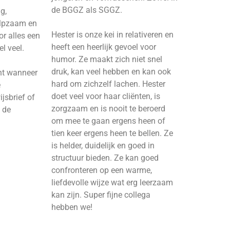
de BGGZ als SGGZ.
g,
ulpzaam en
Hester is onze kei in relativeren en
or alles een
heeft een heerlijk gevoel voor
l veel.
humor. Ze maakt zich niet snel
druk, kan veel hebben en kan ook
ant wanneer
hard om zichzelf lachen. Hester
e
doet veel voor haar cliënten, is
ijsbrief of
zorgzaam en is nooit te beroerd
 de
om mee te gaan ergens heen of
tien keer ergens heen te bellen. Ze
is helder, duidelijk en goed in
structuur bieden. Ze kan goed
confronteren op een warme,
liefdevolle wijze wat erg leerzaam
kan zijn. Super fijne collega
hebben we!