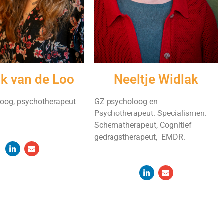
k van de Loo
Neeltje Widlak
oog, psychotherapeut
GZ psycholoog en
Psychotherapeut. Specialismen:
Schematherapeut, Cognitief
gedragstherapeut, EMDR.