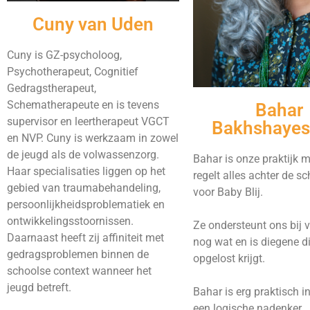
Cuny van Uden
Cuny is GZ-psycholoog,
Psychotherapeut, Cognitief
Gedragstherapeut,
Schematherapeute en is tevens
Bahar
supervisor en leertherapeut VGCT
Bakhshayes
en NVP. Cuny is werkzaam in zowel
de jeugd als de volwassenzorg.
Bahar is onze praktijk 
Haar specialisaties liggen op het
regelt alles achter de s
gebied van traumabehandeling,
voor Baby Blij.
persoonlijkheidsproblematiek en
ontwikkelingsstoornissen.
Ze ondersteunt ons bij v
Daarnaast heeft zij affiniteit met
nog wat en is diegene di
gedragsproblemen binnen de
opgelost krijgt.
schoolse context wanneer het
jeugd betreft.
Bahar is erg praktisch i
een logische nadenker,