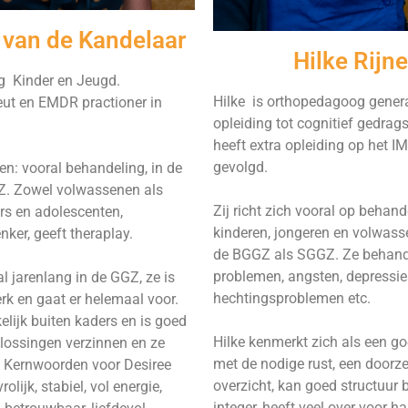
 van de Kandelaar
Hilke Rijn
 Kinder en Jeugd.
Hilke is orthopedagoog general
ut en EMDR practioner in
opleiding tot cognitief gedrag
heeft extra opleiding op het I
gevolgd.
: vooral behandeling, in de
. Zowel volwassenen als
Zij richt zich vooral op behan
rs en adolescenten,
kinderen, jongeren en volwass
ker, geeft theraplay.
de BGGZ als SGGZ. Ze behandel
problemen, angsten, depressie
al jarenlang in de GGZ, ze is
hechtingsproblemen etc.
rk en gaat er helemaal voor.
lijk buiten kaders en is goed
Hilke kenmerkt zich als een goe
plossingen verzinnen en ze
met de nodige rust, een doorzet
. Kernwoorden voor Desiree
overzicht, kan goed structuur b
vrolijk, stabiel, vol energie,
integer, heeft veel over voor ha