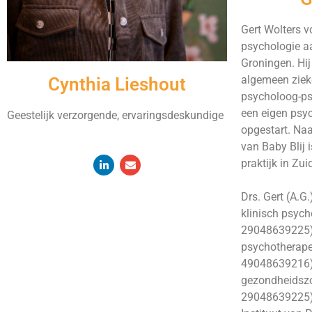
Gert Wolters v
psychologie aa
Groningen. Hij
algemeen zieke
Cynthia Lieshout
psycholoog-ps
een eigen psyc
Geestelijk verzorgende, ervaringsdeskundige
opgestart. Naa
van Baby Blij 
praktijk in Zu
Drs. Gert (A.G.
klinisch psyc
29048639225),
psychotherape
49048639216),
gezondheidsz
29048639225) 