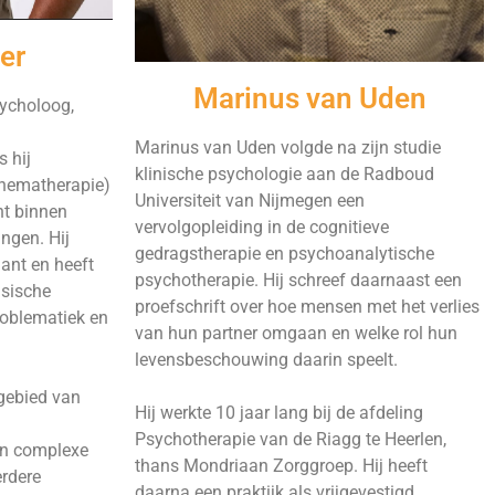
er
Marinus van Uden
sycholoog,
Marinus van Uden volgde na zijn studie
 hij
klinische psychologie aan de Radboud
chematherapie)
Universiteit van Nijmegen een
nt binnen
vervolgopleiding in de cognitieve
ingen. Hij
gedragstherapie en psychoanalytische
ant en heeft
psychotherapie. Hij schreef daarnaast een
nsische
proefschrift over hoe mensen met het verlies
roblematiek en
van hun partner omgaan en welke rol hun
levensbeschouwing daarin speelt.
 gebied van
Hij werkte 10 jaar lang bij de afdeling
Psychotherapie van de Riagg te Heerlen,
en complexe
thans Mondriaan Zorggroep. Hij heeft
erdere
daarna een praktijk als vrijgevestigd